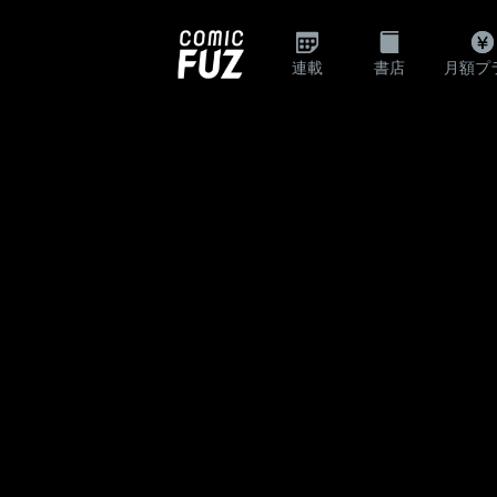
連載
書店
月額プ