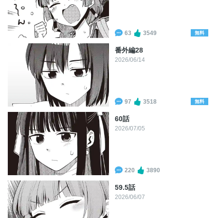
63
3549
無料
番外編28
2026/06/14
97
3518
無料
60話
2026/07/05
220
3890
59.5話
2026/06/07