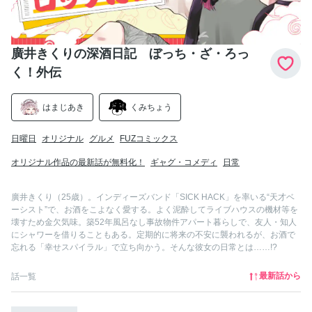
廣井きくりの深酒日記 ぼっち・ざ・ろっ
く！外伝
はまじあき
くみちょう
日曜日
オリジナル
グルメ
FUZコミックス
オリジナル作品の最新話が無料化！
ギャグ・コメディ
日常
廣井きくり（25歳）。インディーズバンド「SICK HACK」を率いる“天才ベ
ーシスト”で、お酒をこよなく愛する。よく泥酔してライブハウスの機材等を
壊すため金欠気味。築52年風呂なし事故物件アパート暮らしで、友人・知人
にシャワーを借りることもある。定期的に将来の不安に襲われるが、お酒で
忘れる「幸せスパイラル」で立ち向かう。そんな彼女の日常とは……!?
最新話から
話一覧