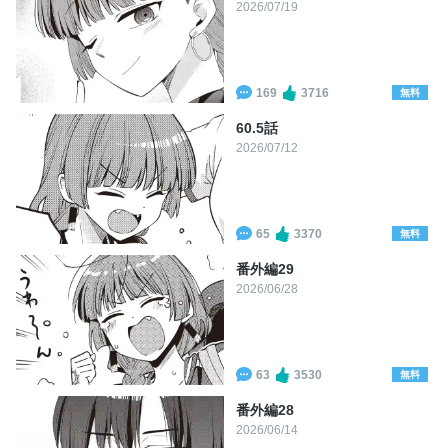
2026/07/19
169
3716
無料
60.5話
2026/07/12
65
3370
無料
番外編29
2026/06/28
63
3530
無料
番外編28
2026/06/14