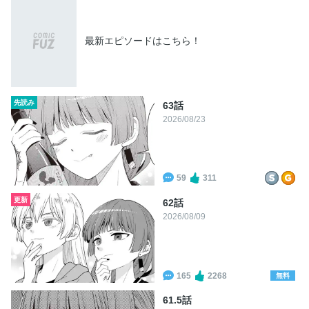
最新エピソードはこちら！
先読み
63話
2026/08/23
59
311
更新
62話
2026/08/09
165
2268
無料
61.5話