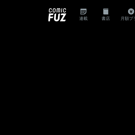
連載
書店
月額プ