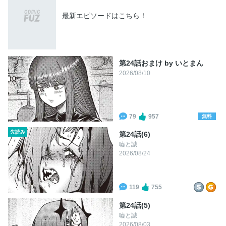
最新エピソードはこちら！
第24話おまけ by いとまん
2026/08/10
79
957
無料
先読み
第24話(6)
嘘と誠
2026/08/24
119
755
第24話(5)
嘘と誠
2026/08/03