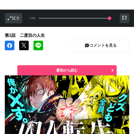
拡大
1
/
89
第1話 二度目の人生
コメントを見る
最初から読む