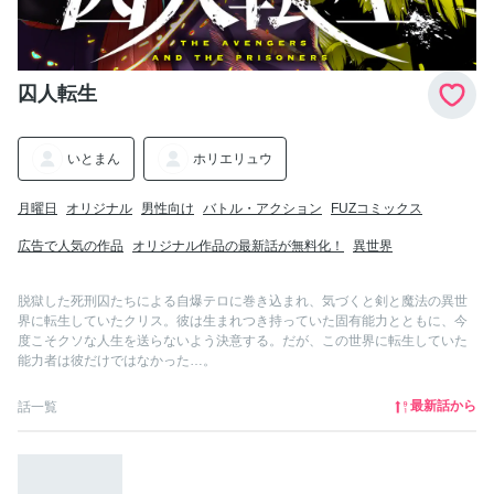
囚人転生
いとまん
ホリエリュウ
月曜日
オリジナル
男性向け
バトル・アクション
FUZコミックス
広告で人気の作品
オリジナル作品の最新話が無料化！
異世界
脱獄した死刑囚たちによる自爆テロに巻き込まれ、気づくと剣と魔法の異世
界に転生していたクリス。彼は生まれつき持っていた固有能力とともに、今
度こそクソな人生を送らないよう決意する。だが、この世界に転生していた
能力者は彼だけではなかった…。
最新話から
話一覧