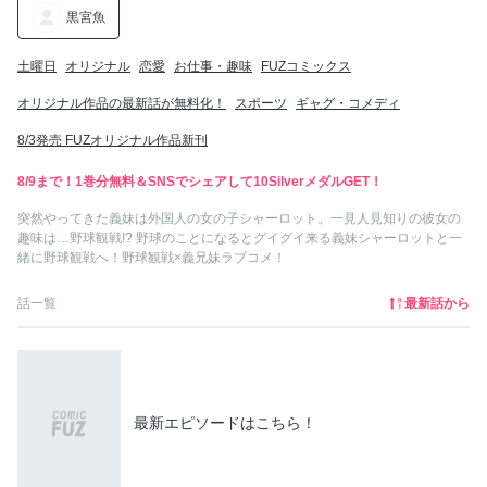
黒宮魚
土曜日
オリジナル
恋愛
お仕事・趣味
FUZコミックス
オリジナル作品の最新話が無料化！
スポーツ
ギャグ・コメディ
8/3発売 FUZオリジナル作品新刊
8/9まで！1巻分無料＆SNSでシェアして10SilverメダルGET！
突然やってきた義妹は外国人の女の子シャーロット。一見人見知りの彼女の
趣味は…野球観戦!? 野球のことになるとグイグイ来る義妹シャーロットと一
緒に野球観戦へ！野球観戦×義兄妹ラブコメ！
最新話から
話一覧
最新エピソードはこちら！