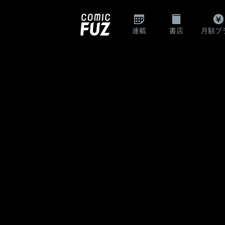
連載
書店
月額プ