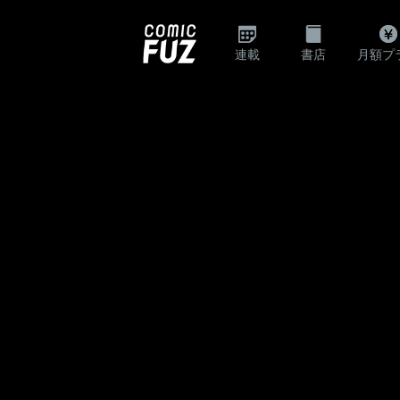
連載
書店
月額プ