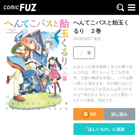
へんてこバスと飴玉く
るり ２巻
2016/10/27 発売
笛
お父さんを探す飴咲くるりが乗り込
んだのは、世にもへんてこな月光
号。大阪の梅田を出発し、バスは西
へ西へと進みます。月の都にはたど
りつけるかな? お父さんは見つかる
かな? 笛がおくるちょっぴり変わっ
た4コマ漫画、完結です。
935
試し読み
「ほしいもの」に追加