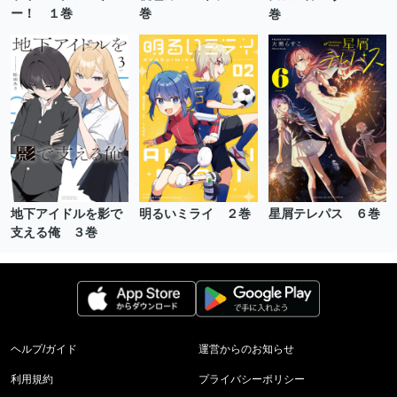
ー！ １巻
巻
巻
地下アイドルを影で
明るいミライ ２巻
星屑テレパス ６巻
支える俺 ３巻
ヘルプ/ガイド
運営からのお知らせ
利用規約
プライバシーポリシー