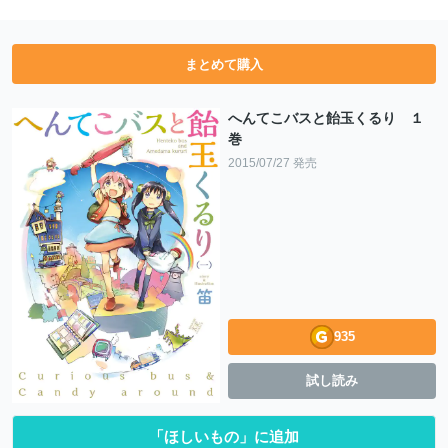
まとめて購入
へんてこバスと飴玉くるり １
巻
2015/07/27 発売
935
試し読み
「ほしいもの」に追加