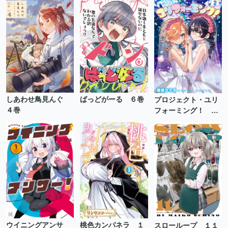
しあわせ鳥見んぐ
ばっどがーる ６巻
プロジェクト・ユリ
４巻
フォーミング！ ２
巻
ウイニングアンサ
桃色カンパネラ １
スローループ １１