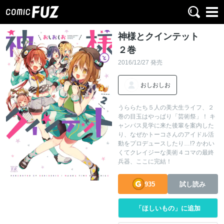
神様とクインテット
２巻
2016/12/27 発売
おしおしお
うららたち５人の美大生ライフ、２
巻の目玉はやっぱり「芸術祭」！ キ
ャンパス見学に来た後輩を案内した
り、なぜかトーコさんのアイドル活
動をプロデュースしたり…!? かわい
くてクレイジーな美術４コマの最終
兵器、ここに完結！
935
試し読み
「ほしいもの」に追加