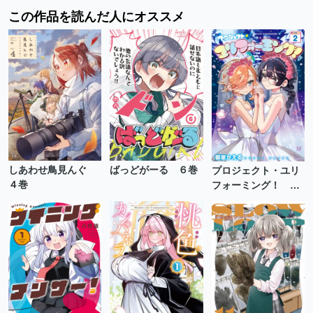
この作品を読んだ人にオススメ
しあわせ鳥見んぐ
ばっどがーる ６巻
プロジェクト・ユリ
４巻
フォーミング！ ２
巻