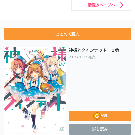
話読みページへ
まとめて購入
神様とクインテット １巻
2015/10/27 発売
935
試し読み