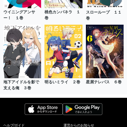
ウイニングアンサ
桃色カンパネラ １
スローループ １１
ー！ １巻
巻
巻
地下アイドルを影で
明るいミライ ２巻
星屑テレパス ６巻
支える俺 ３巻
ヘルプ/ガイド
運営からのお知らせ