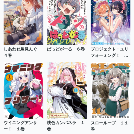
しあわせ鳥見んぐ
ばっどがーる ６巻
プロジェクト・ユリ
４巻
フォーミング！ ２
巻
ウイニングアンサ
桃色カンパネラ １
スローループ １１
ー！ １巻
巻
巻