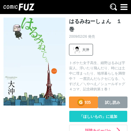
はるみねーしょん １
巻
2009/02/26 発売
大沖
トボケた女子高生、細野はるみは宇
宙人。浮いたり飛んだり、時には土
中に埋まったり、地球暮らしを満喫
中？ 一度読んだらクセになる、＼
すげえ／＼やべえ／シュールギャグ
４コマ、記念碑的第１巻！
935
試し読み
「ほしいもの」に追加
話読みページへ