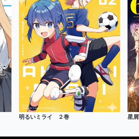
明るいミライ ２巻
星屑