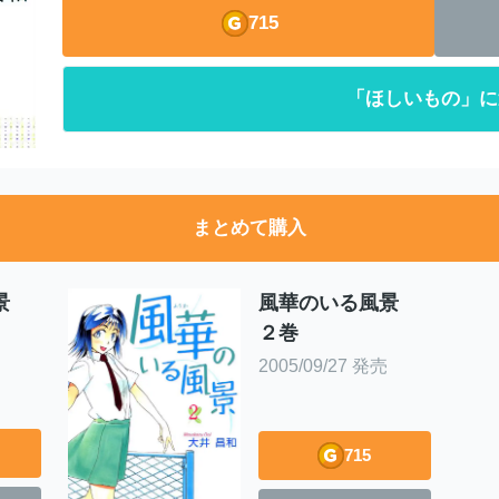
715
「ほしいもの」に
まとめて購入
風景
風華のいる風景
２巻
2005/09/27 発売
715