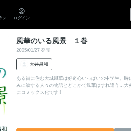
ラン
ログイン
風華のいる風景 １巻
2005/01/27 発売
大井昌和
ある街に住む大城風華は好奇心いっぱいの中学生。時
みに涙する人々の物語とどこかで風華はすれ違う…大
にコミックス化です!!