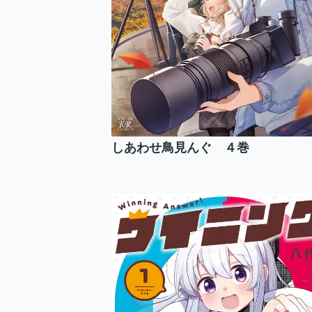
しあわせ鳥見んぐ ４巻