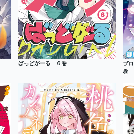
ばっどがーる ６巻
プロ
巻