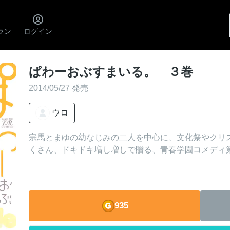
ラン
ログイン
ぱわーおぶすまいる。 ３巻
2014/05/27 発売
ウロ
宗馬とまゆの幼なじみの二人を中心に、文化祭やクリ
くさん、ドキドキ増し増しで贈る、青春学園コメディ第3
935