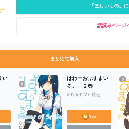
「ほしいもの」に
話読みページ
まとめて購入
まい
ぱわーおぶすまい
る。 ２巻
2013/05/27 発売
935