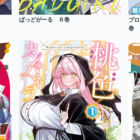
ばっどがーる ６巻
プロ
巻