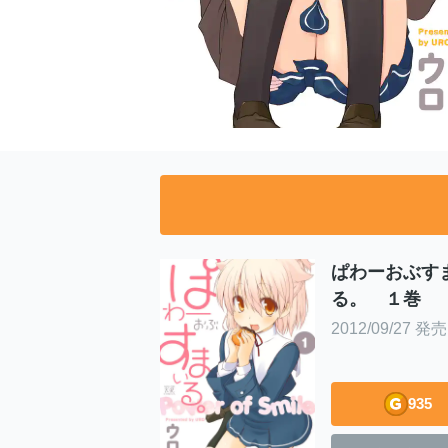
ぱわーおぶす
る。 １巻
2012/09/27 発売
935