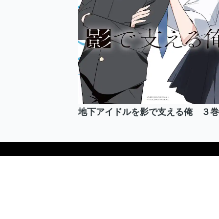
地下アイドルを影で支える俺 ３巻
ヘルプ/ガイド
運