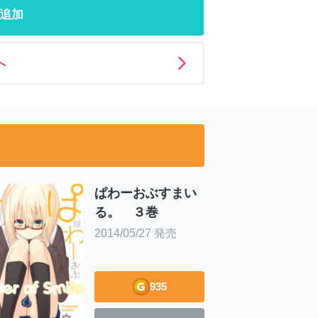
追加
へ
ぱわーおぶすまい
る。 ３巻
2014/05/27 発売
935