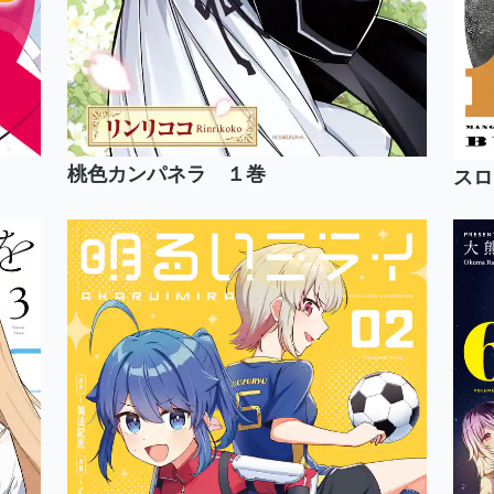
桃色カンパネラ １巻
スロ