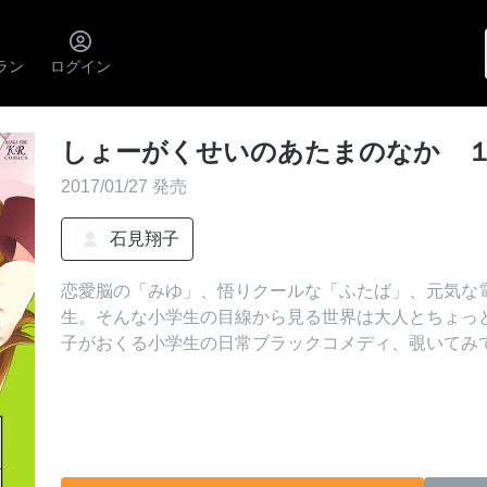
ラン
ログイン
しょーがくせいのあたまのなか 
2017/01/27 発売
石見翔子
恋愛脳の「みゆ」、悟りクールな「ふたば」、元気な
生。そんな小学生の目線から見る世界は大人とちょっ
子がおくる小学生の日常ブラックコメディ、覗いてみ