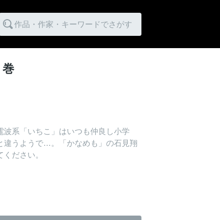
作品・作家・キーワードでさがす
１巻
電波系「いちこ」はいつも仲良し小学
と違うようで…。「かなめも」の石見翔
てください。