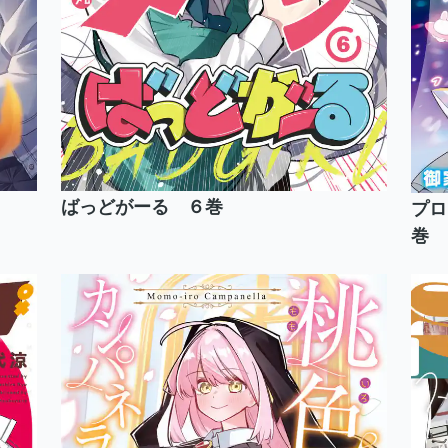
ばっどがーる ６巻
プロ
巻