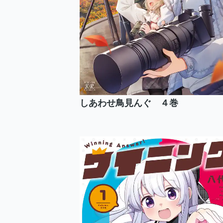
しあわせ鳥見んぐ ４巻