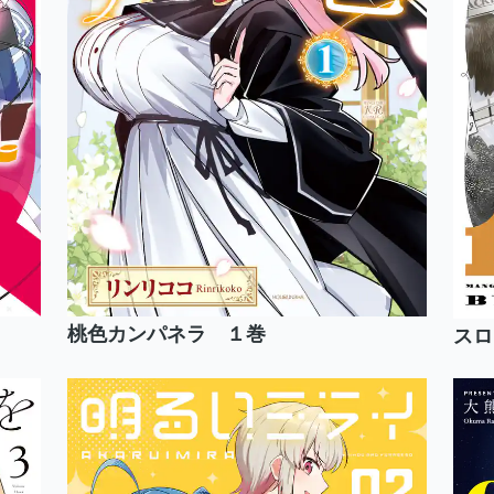
桃色カンパネラ １巻
スロ