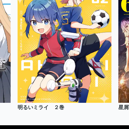
明るいミライ ２巻
星屑