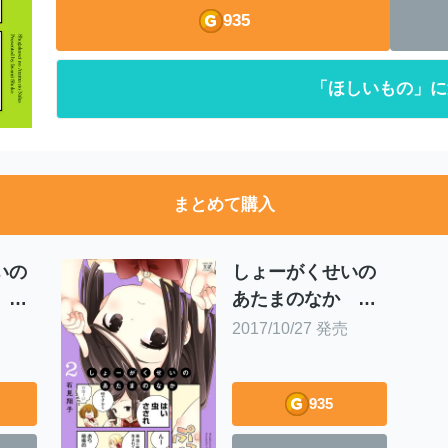
935
「ほしいもの」に
まとめて購入
いの
しょーがくせいの
 １
あたまのなか ２
巻
2017/10/27 発売
935