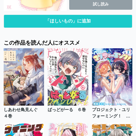
試し読み
「ほしいもの」に追加
この作品を読んだ人にオススメ
しあわせ鳥見んぐ
ばっどがーる ６巻
プロジェクト・ユリ
４巻
フォーミング！ ２
巻