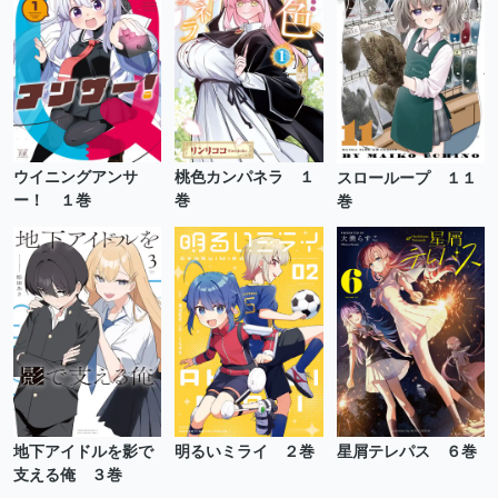
ウイニングアンサ
桃色カンパネラ １
スローループ １１
ー！ １巻
巻
巻
地下アイドルを影で
明るいミライ ２巻
星屑テレパス ６巻
支える俺 ３巻