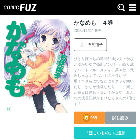
かなめも ４巻
2010/11/27 発売
石見翔子
ひとりぼっちの新聞配達少女・かな
とゆかいな専売所メンバーが織り成
すハートフルコメディ、第４巻！代
理じゃなくてホントの所長が登
場！？さらにひなたにサクラが咲い
たり、かなが進級したり……。楽し
い毎日は終わらない！かなや、みん
なの成長記録がもりだくさんの1冊で
す！
935
試し読み
「ほしいもの」に追加