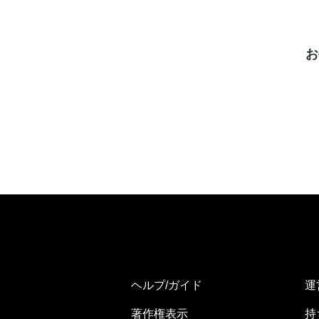
お
ヘルプ/ガイド
運
著作権表示
持