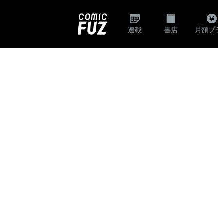
連載
書店
月額プ