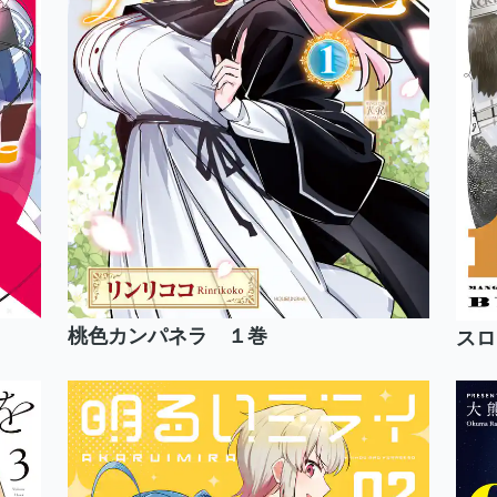
桃色カンパネラ １巻
スロ