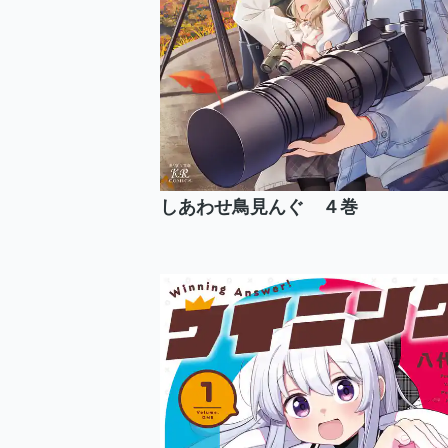
しあわせ鳥見んぐ ４巻