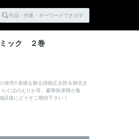
作品・作家・キーワードでさがす
ミック ２巻
望の発売!! 表紙を飾る得能正太郎＆御北き
、らぐほのえりか等、豪華執筆陣が集
い物語達にどうぞご期待下さい！