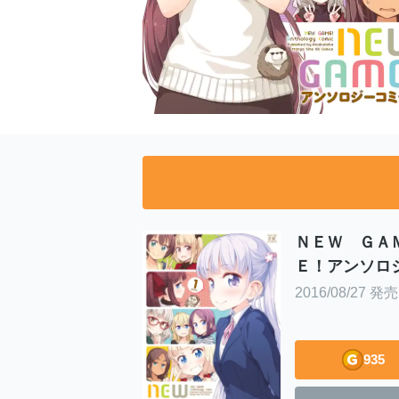
ＮＥＷ ＧＡ
Ｅ！アンソロ
コミック １
2016/08/27 発売
935