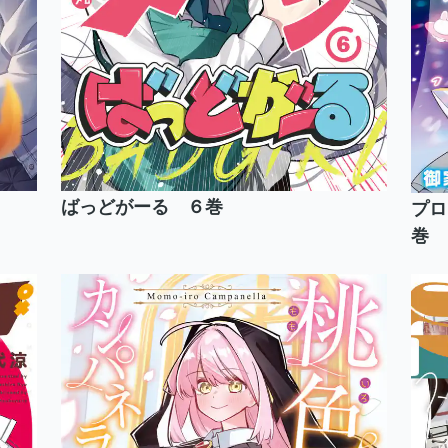
ばっどがーる ６巻
プロ
巻