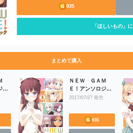
935
「ほしいもの」に
まとめて購入
Ｍ
ＮＥＷ ＧＡＭ
ジー
Ｅ！アンソロジー
巻
コミック ２巻
2017/07/27 発売
935