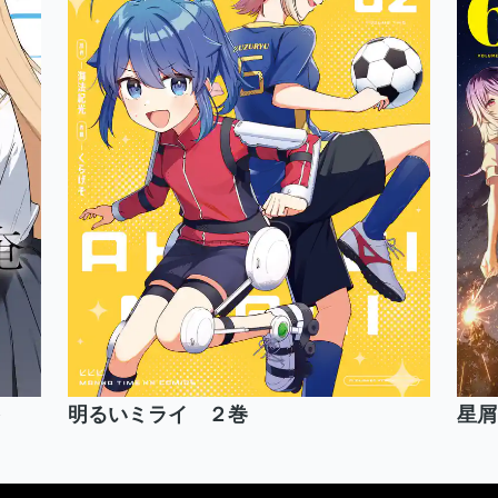
明るいミライ ２巻
星屑