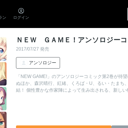
ラン
ログイン
ＮＥＷ ＧＡＭＥ！アンソロジーコ
2017/07/27 発売
アンソロジー
「NEW GAME!」のアンソロジーコミック第2巻が待
ぬほか、森沢晴行、紅緒、くろば・U、るい・たまち
結！ 個性豊かな作家陣によって生み出される、新し