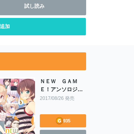
試し読み
追加
ＮＥＷ ＧＡＭ
Ｅ！アンソロジー
コミック ３巻
2017/08/26 発売
935