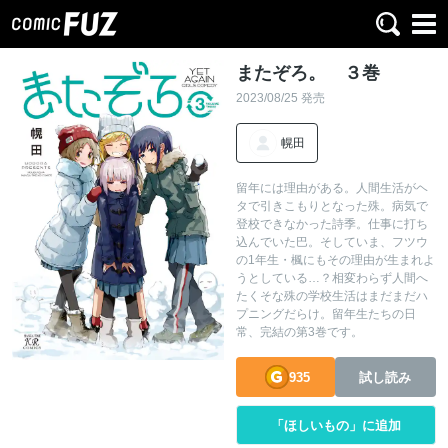
またぞろ。 ３巻
2023/08/25 発売
幌田
留年には理由がある。人間生活がヘ
タで引きこもりとなった殊。病気で
登校できなかった詩季。仕事に打ち
込んでいた巴。そしていま、フツウ
の1年生・楓にもその理由が生まれよ
うとしている…？相変わらず人間へ
たくそな殊の学校生活はまだまだハ
プニングだらけ。留年生たちの日
常、完結の第3巻です。
935
試し読み
「ほしいもの」に追加