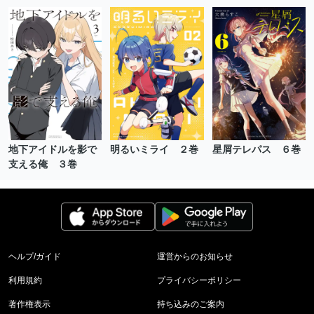
地下アイドルを影で
明るいミライ ２巻
星屑テレパス ６巻
支える俺 ３巻
ヘルプ/ガイド
運営からのお知らせ
利用規約
プライバシーポリシー
著作権表示
持ち込みのご案内