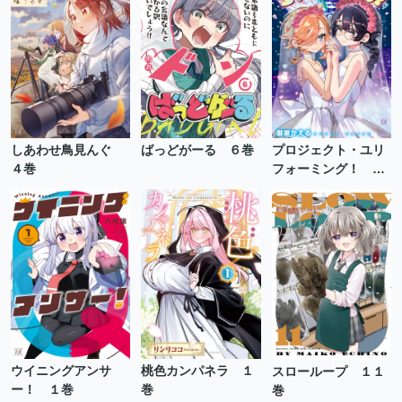
しあわせ鳥見んぐ
ばっどがーる ６巻
プロジェクト・ユリ
４巻
フォーミング！ ２
巻
ウイニングアンサ
桃色カンパネラ １
スローループ １１
ー！ １巻
巻
巻