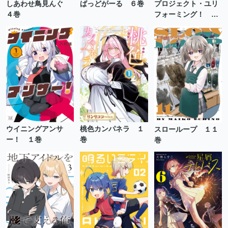
しあわせ鳥見んぐ
ばっどがーる ６巻
プロジェクト・ユリ
４巻
フォーミング！ ２
巻
ウイニングアンサ
桃色カンパネラ １
スローループ １１
ー！ １巻
巻
巻