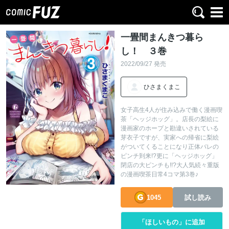
一畳間まんきつ暮ら
し！ ３巻
2022/09/27 発売
ひさまくまこ
女子高生4人が住み込みで働く漫画喫
茶「ヘッジホッグ」。店長の梨絵に
漫画家のホープと勘違いされている
芽衣子ですが、実家への帰省に梨絵
がついてくることになり正体バレの
ピンチ到来!?更に「ヘッジホッグ」
閉店の大ピンチも!!?大人気続々重版
の漫画喫茶日常4コマ第3巻♪
1045
試し読み
「ほしいもの」に追加