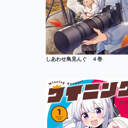
しあわせ鳥見んぐ ４巻