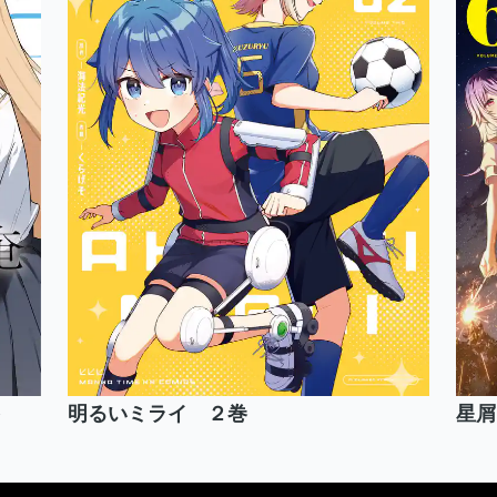
明るいミライ ２巻
星屑