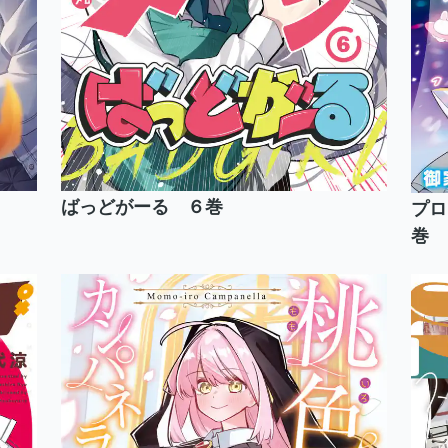
ばっどがーる ６巻
プロ
巻