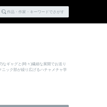
作品・作家・キーワードでさがす
)なギャグと(時々)繊細な展開でお送り
クニック部が繰り広げるハチャメチャ学