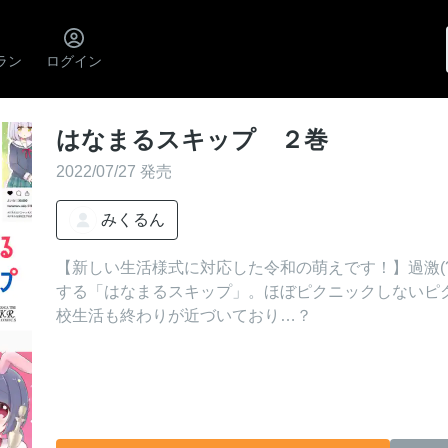
ラン
ログイン
はなまるスキップ ２巻
2022/07/27 発売
みくるん
【新しい生活様式に対応した令和の萌えです！】過激(?
する「はなまるスキップ」。ほぼピクニックしないピ
校生活も終わりが近づいており…？