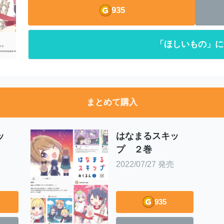
935
「ほしいもの」に
まとめて購入
ッ
はなまるスキッ
プ ２巻
2022/07/27 発売
935