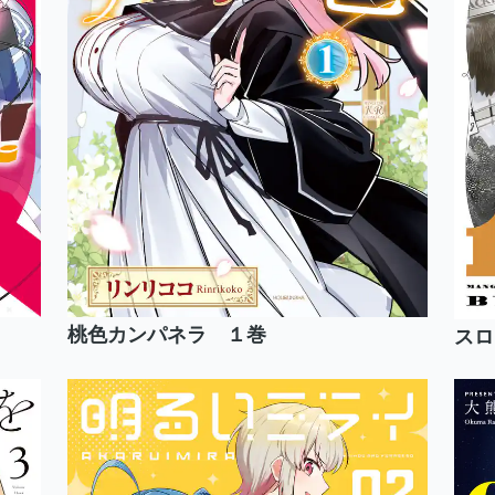
桃色カンパネラ １巻
スロ