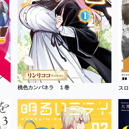
桃色カンパネラ １巻
スロ