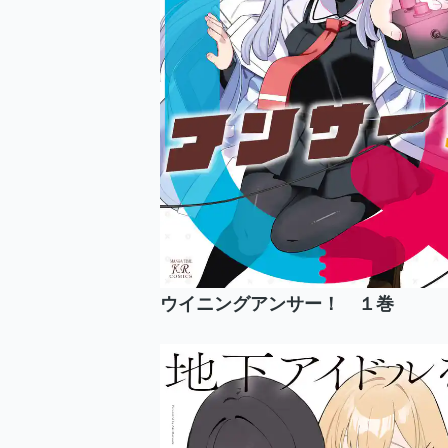
ウイニングアンサー！ １巻