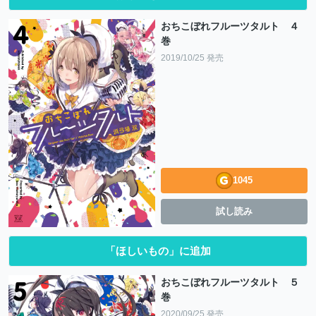
おちこぼれフルーツタルト ４
巻
2019/10/25 発売
1045
試し読み
「ほしいもの」に追加
おちこぼれフルーツタルト ５
巻
2020/09/25 発売