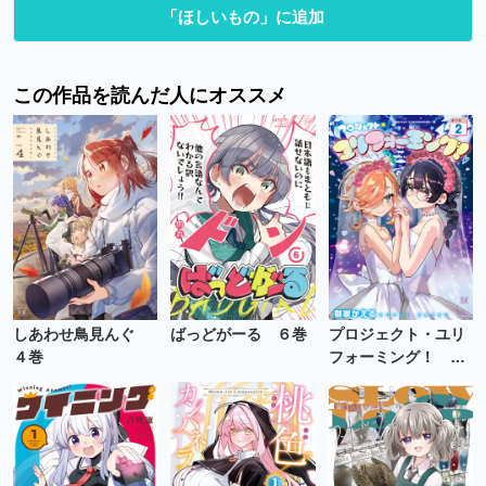
「ほしいもの」に追加
この作品を読んだ人にオススメ
しあわせ鳥見んぐ
ばっどがーる ６巻
プロジェクト・ユリ
４巻
フォーミング！ ２
巻