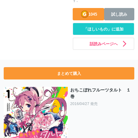
す。
1045
試し読み
「ほしいもの」に追加
話読みページへ
まとめて購入
おちこぼれフルーツタルト １
巻
2016/04/27 発売