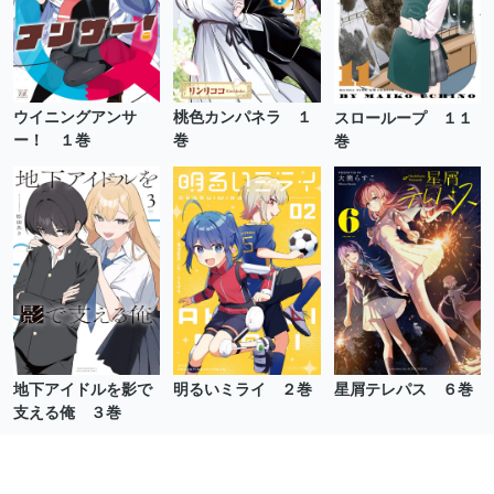
ウイニングアンサ
桃色カンパネラ １
スローループ １１
ー！ １巻
巻
巻
地下アイドルを影で
明るいミライ ２巻
星屑テレパス ６巻
支える俺 ３巻