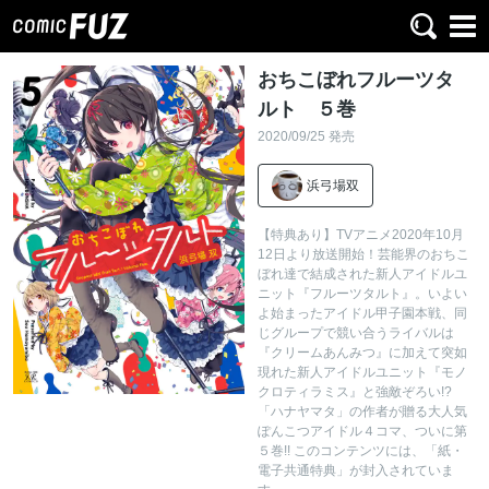
おちこぼれフルーツタ
ルト ５巻
2020/09/25 発売
浜弓場双
【特典あり】TVアニメ2020年10月
12日より放送開始！芸能界のおちこ
ぼれ達で結成された新人アイドルユ
ニット『フルーツタルト』。いよい
よ始まったアイドル甲子園本戦、同
じグループで競い合うライバルは
『クリームあんみつ』に加えて突如
現れた新人アイドルユニット『モノ
クロティラミス』と強敵ぞろい!?
「ハナヤマタ」の作者が贈る大人気
ぽんこつアイドル４コマ、ついに第
５巻!! このコンテンツには、「紙・
電子共通特典」が封入されていま