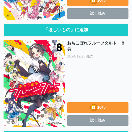
1045
試し読み
「ほしいもの」に追加
おちこぼれフルーツタルト ８
巻
2024/12/25 発売
1045
試し読み