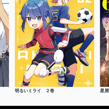
明るいミライ ２巻
星屑