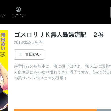
ラン
ログイン
ゴスロリＪＫ無人島漂流記 ２巻
2018/05/26 発売
青田めい
修学旅行の船旅中に、海に投げ出され、無人島に漂着
人島生活にもかなり慣れてきた様子ですが、謎の珍獣も
わ系サバイバル4コマの登場！