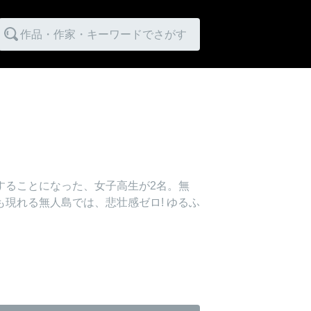
作品・作家・キーワードでさがす
することになった、女子高生が2名。無
現れる無人島では、悲壮感ゼロ! ゆるふ