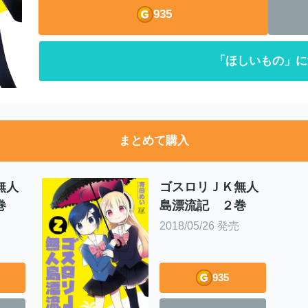
935
「ほしいもの」に
まとめて購入
無人
ゴスロリＪＫ無人
巻
島漂流記 ２巻
2018/05/26 発売
935