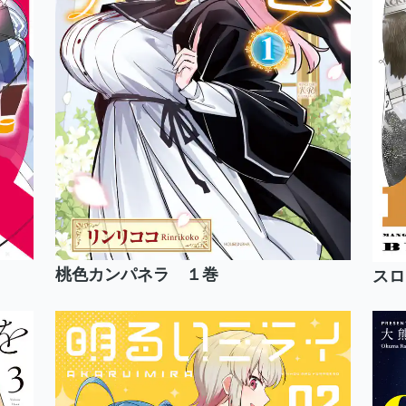
桃色カンパネラ １巻
スロ