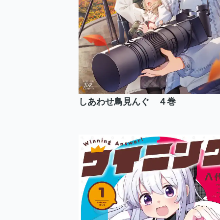
しあわせ鳥見んぐ ４巻