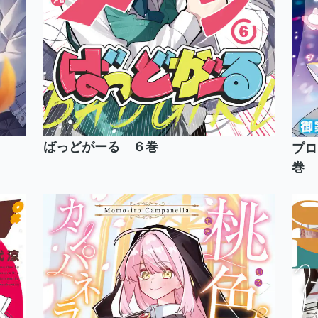
ばっどがーる ６巻
プロ
巻