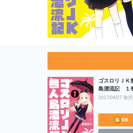
ゴスロリＪＫ
島漂流記 １
2017/04/27 発売
935