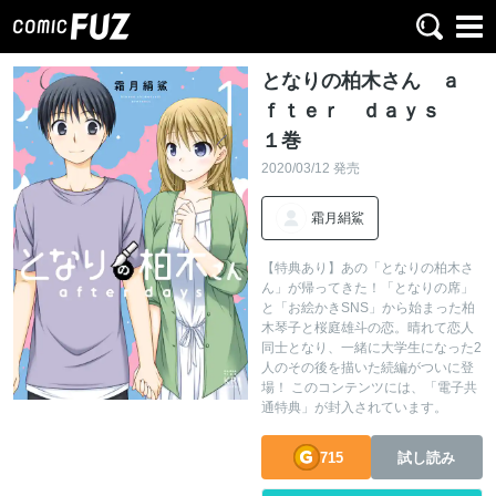
となりの柏木さん ａ
ｆｔｅｒ ｄａｙｓ
１巻
2020/03/12 発売
霜月絹鯊
【特典あり】あの「となりの柏木さ
ん」が帰ってきた！「となりの席」
と「お絵かきSNS」から始まった柏
木琴子と桜庭雄斗の恋。晴れて恋人
同士となり、一緒に大学生になった2
人のその後を描いた続編がついに登
場！ このコンテンツには、「電子共
通特典」が封入されています。
715
試し読み