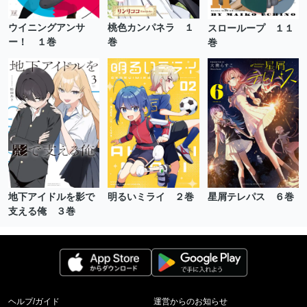
ウイニングアンサ
桃色カンパネラ １
スローループ １１
ー！ １巻
巻
巻
地下アイドルを影で
明るいミライ ２巻
星屑テレパス ６巻
支える俺 ３巻
ヘルプ/ガイド
運営からのお知らせ