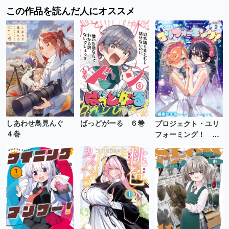
この作品を読んだ人にオススメ
しあわせ鳥見んぐ
ばっどがーる ６巻
プロジェクト・ユリ
４巻
フォーミング！ ２
巻