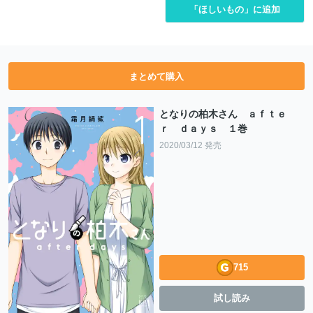
「ほしいもの」に追加
まとめて購入
となりの柏木さん ａｆｔｅ
ｒ ｄａｙｓ １巻
2020/03/12 発売
715
試し読み