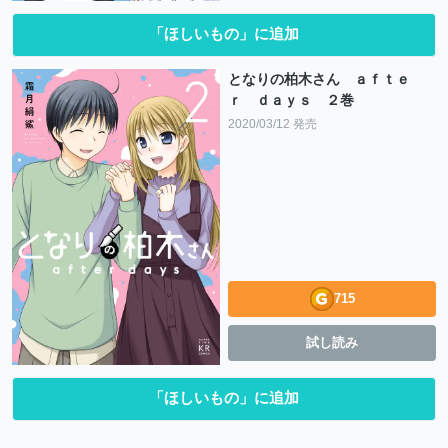
「ほしいもの」に追加
となりの柏木さん ａｆｔｅ
ｒ ｄａｙｓ ２巻
2020/03/12 発売
715
試し読み
「ほしいもの」に追加