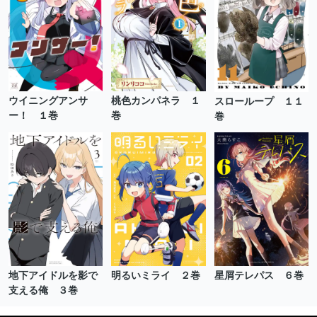
ウイニングアンサ
桃色カンパネラ １
スローループ １１
ー！ １巻
巻
巻
地下アイドルを影で
明るいミライ ２巻
星屑テレパス ６巻
支える俺 ３巻