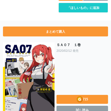
「ほしいもの」に追加
まとめて購入
ＳＡ０７ １巻
2020/02/12 発売
715
試し読み