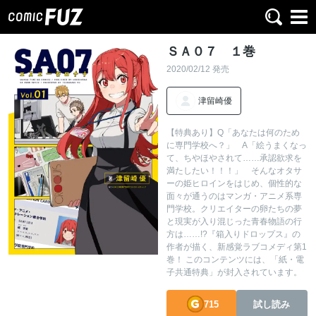
ＳＡ０７ １巻
2020/02/12 発売
津留崎優
【特典あり】Q「あなたは何のため
に専門学校へ？」 A「絵うまくなっ
て、ちやほやされて……承認欲求を
満たしたい！！！」 そんなオタサ
ーの姫ヒロインをはじめ、個性的な
面々が通うのはマンガ・アニメ系専
門学校。クリエイターの卵たちの夢
と現実が入り混じった青春物語の行
方は……!?『箱入りドロップス』の
作者が描く、新感覚ラブコメディ第1
巻！ このコンテンツには、「紙・電
子共通特典」が封入されています。
715
試し読み