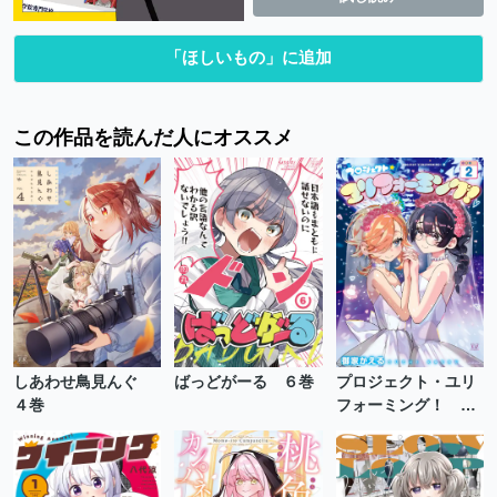
「ほしいもの」に追加
この作品を読んだ人にオススメ
しあわせ鳥見んぐ
ばっどがーる ６巻
プロジェクト・ユリ
４巻
フォーミング！ ２
巻