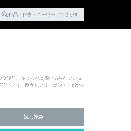
作品・作家・キーワードでさがす
女"部"。 キュゥべえ率いる生徒会に抗
笑いアリ、魔女化アリ、爆破アリ(!?)の
試し読み