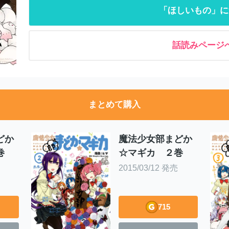
「ほしいもの」に
話読みページ
まとめて購入
どか
魔法少女部まどか
巻
☆マギカ ２巻
2015/03/12 発売
715