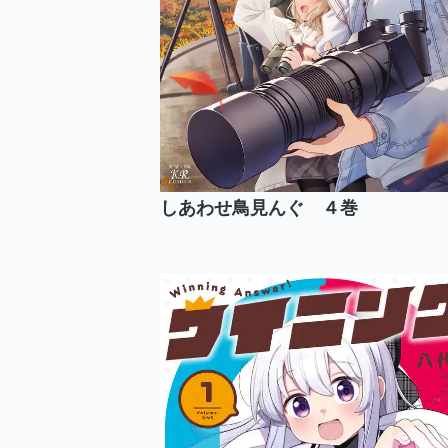
しあわせ鳥見んぐ ４巻