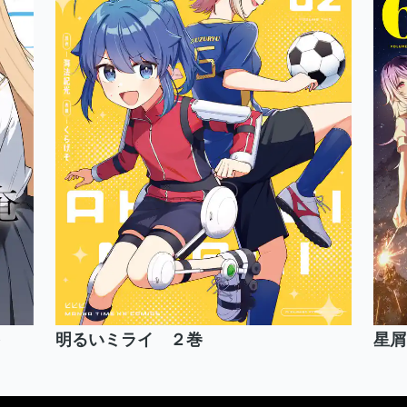
明るいミライ ２巻
星屑