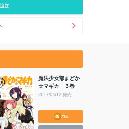
追加
へ
魔法少女部まどか
☆マギカ ３巻
2017/04/12 発売
715