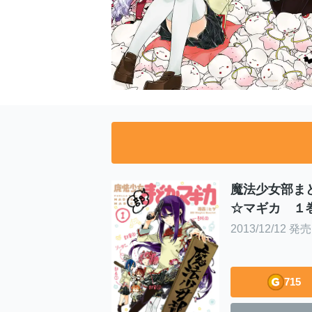
魔法少女部ま
☆マギカ １
2013/12/12 発売
715