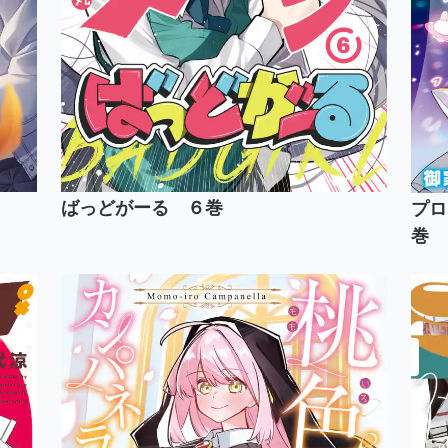
ばっどがーる ６巻
プロ
巻