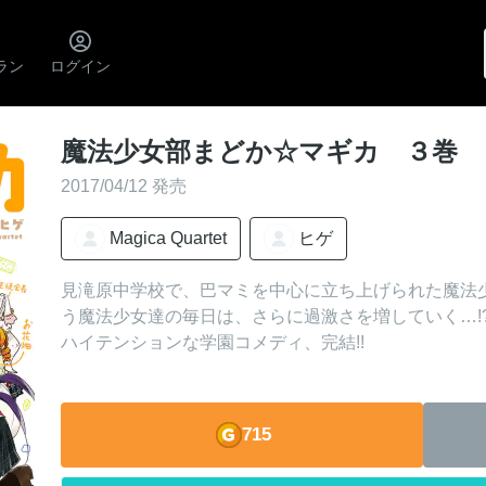
ラン
ログイン
魔法少女部まどか☆マギカ ３巻
2017/04/12 発売
Magica Quartet
ヒゲ
見滝原中学校で、巴マミを中心に立ち上げられた魔法少
う魔法少女達の毎日は、さらに過激さを増していく…!?
ハイテンションな学園コメディ、完結!!
715