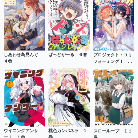
しあわせ鳥見んぐ
ばっどがーる ６巻
プロジェクト・ユリ
４巻
フォーミング！ ２
巻
ウイニングアンサ
桃色カンパネラ １
スローループ １１
ー！ １巻
巻
巻