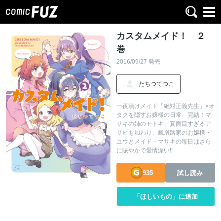
カスタムメイド！ ２
巻
2016/09/27 発売
たちつてつこ
一夜漬けメイド「絶対正義先生」×オ
タクを隠すお嬢様の日常、完結！マ
サキの姉のモトキ、真面目すぎるア
サヒも加わり、鳳凰路家のお嬢様・
ユウとメイド・マサキの毎日はさら
に賑やかで愛情深い!!
935
試し読み
「ほしいもの」に追加