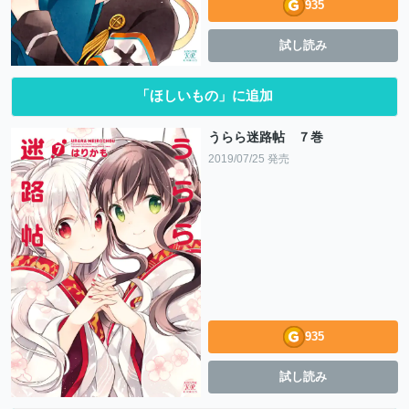
935
試し読み
「ほしいもの」に追加
うらら迷路帖 ７巻
2019/07/25 発売
935
試し読み