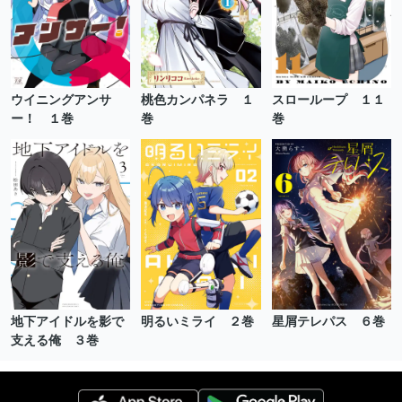
ウイニングアンサ
桃色カンパネラ １
スローループ １１
ー！ １巻
巻
巻
地下アイドルを影で
明るいミライ ２巻
星屑テレパス ６巻
支える俺 ３巻