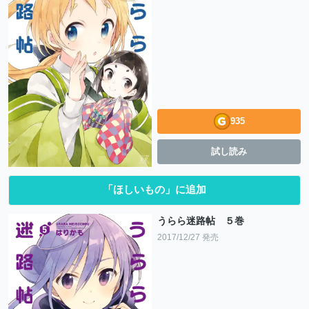
935
試し読み
「ほしいもの」に追加
うらら迷路帖 ５巻
2017/12/27 発売