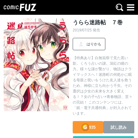
うらら迷路帖 ７巻
2019/07/25 発売
はりかも
【特典あり】白無垢祭で見た黒い
影。くろう占いの謎。深紅の瞳の
力。様々な謎が繋がり、物語はクラ
イマックスへ！迷路町の何処かに眠
る母親と呪いをうけた友人達を救う
ため、神様に立ち向かう千矢。その
選択は少女の未来を大きく変え
る！？女の子×占い×青春物語、堂々
の完結！ このコンテンツには、
「紙・電子共通特典」が封入されて
います。
935
試し読み