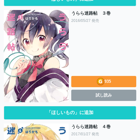
うらら迷路帖 ３巻
2016/05/27 発売
935
試し読み
「ほしいもの」に追加
うらら迷路帖 ４巻
2017/01/27 発売