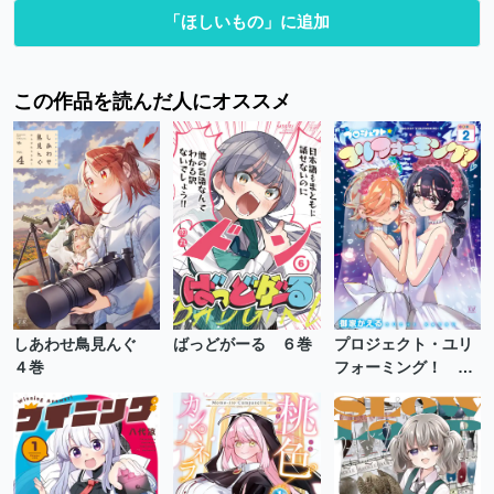
「ほしいもの」に追加
この作品を読んだ人にオススメ
しあわせ鳥見んぐ
ばっどがーる ６巻
プロジェクト・ユリ
４巻
フォーミング！ ２
巻