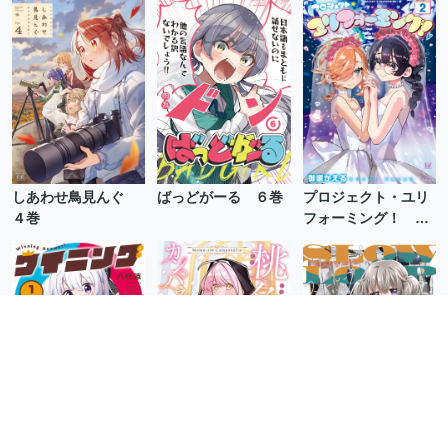
しあわせ鳥見んぐ
ばっどがーる ６巻
プロジェクト・ユリ
４巻
フォーミング！ ２
巻
ウイニングアンサ
桃色カンパネラ １
スローループ １１