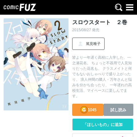
スロウスタート ２巻
2015/08/27 発売
篤見唯子
皆より一年遅く高校に入学した、一
之瀬花名。 ちょっと不器用で人見知
りだった花名も、 クラスメイトと何
でもないおしゃべりで盛り上がった
り、 浪人仲間の隣人・万年さんと悩
みを分かち合ったり、 一年遅れの高
校生活、マイペースに楽しんでま
す。
1045
試し読み
「ほしいもの」に追加