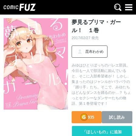
夢見るプリマ・ガー
ル！ １巻
2017/02/27 発売
昆布わかめ
みゆはひとりぼっちのバレエ部員。
今日も一人で部活動に励んでいる
と、そこに入部希望者が！ しかし、
集まったのはジャンルがバラバラの
「踊り手」たち。そこで、みゆたち
はどんなダンスを踊るのか…？ ちょ
っとセクシーなダンサーたちの物
語、第１巻登場です！
935
試し読み
「ほしいもの」に追加