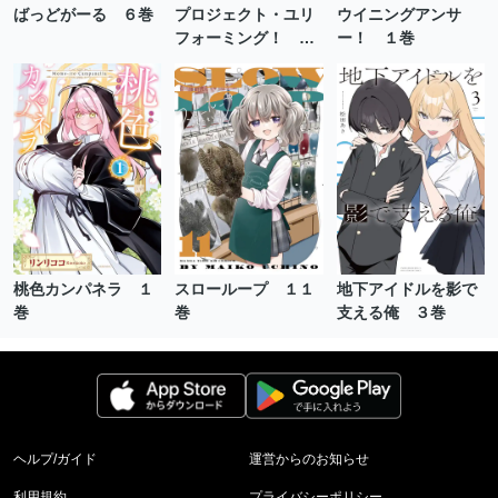
ばっどがーる ６巻
ウイニングアンサ
プロジェクト・ユリ
ー！ １巻
フォーミング！ ２
巻
桃色カンパネラ １
地下アイドルを影で
スローループ １１
巻
支える俺 ３巻
巻
ヘルプ/ガイド
運営からのお知らせ
利用規約
プライバシーポリシー