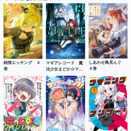
しあわせ鳥見んぐ
純情エッチング ４
マギアレコード 魔
４巻
巻
法少女まどか☆マギ
カ外伝 １３巻